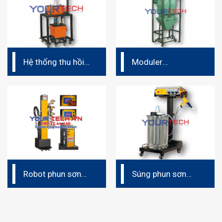
Hệ thống thu hồi
Moduler
bột sơn (dây
Multicyclone
chuyền phun sơn
tĩnh điện)
Robot phun sơn
Súng phun sơn
tĩnh điện – tịnh
tĩnh điện cầm tay
tiến tự động
Intech Ấn Độ
Intech Ấn Độ