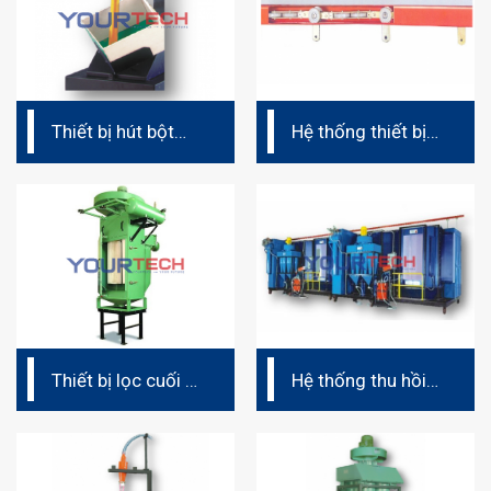
Thiết bị hút bột
Hệ thống thiết bị
trực tiếp (dây
treo (dây chuyền
chuyền phun sơn
phun sơn tĩnh
tĩnh điện)
điện)
Thiết bị lọc cuối –
Hệ thống thu hồi
Post Filter (dây
bột sơn hoàn
chuyền phun sơn
chỉnh
tĩnh điện)