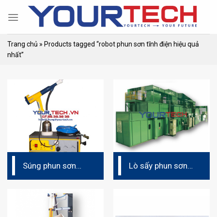
Skip
to
content
Trang chủ
»
Products tagged “robot phun sơn tĩnh điện hiệu quả
nhất”
Súng phun sơn
Lò sấy phun sơn
tĩnh điện cầm tay
tĩnh điện (dây
chuyền phun sơn
tĩnh điện)