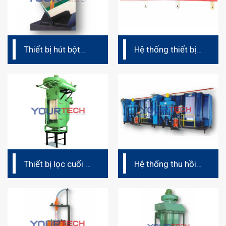
Thiết bị hút bột
Hệ thống thiết bị
trực tiếp (dây
treo (dây chuyền
chuyền phun sơn
phun sơn tĩnh
tĩnh điện)
điện)
Thiết bị lọc cuối –
Hệ thống thu hồi
Post Filter (dây
bột sơn hoàn
chuyền phun sơn
chỉnh
tĩnh điện)