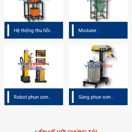
Hệ thống thu hồi
Moduler
bột sơn (dây
Multicyclone
chuyền phun sơn
tĩnh điện)
Robot phun sơn
Súng phun sơn
tĩnh điện – tịnh
tĩnh điện cầm tay
tiến tự động
Intech Ấn Độ
Intech Ấn Độ