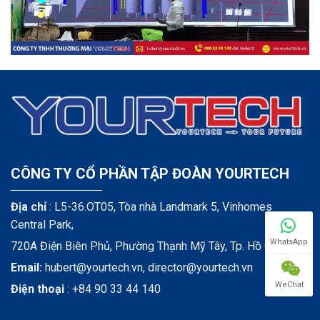
CÔNG TY CỔ PHẦN TẬP ĐOÀN YOURTECH
Địa chỉ
: L5-36.OT05, Tòa nhà Landmark 5, Vinhomes
Central Park,
WhatsApp
720A Điện Biên Phủ, Phường Thạnh Mỹ Tây, Tp. Hồ Chí Minh
Email:
hubert@yourtech.vn,
director@yourtech.vn
WeChat
Điện thoại
:
+84 90 33 44 140