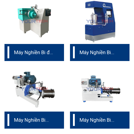
Máy Nghiền Bi độ
Máy Nghiền Bi
nhớt cao hình nón
Liên Tục
Máy Nghiền Bi
Máy Nghiền Bi
Ngang siêu mịn
Ngang Dạng Turbo
Dành Cho Sản