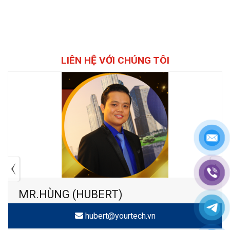
phòng thí nghiệm
nguyên khối
LIÊN HỆ VỚI CHÚNG TÔI
MR.HÙNG (HUBERT)
hubert@yourtech.vn