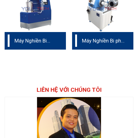
Máy Nghiền Bi
Máy Nghiền Bi phá
Liên Tục
mẫu
LIÊN HỆ VỚI CHÚNG TÔI