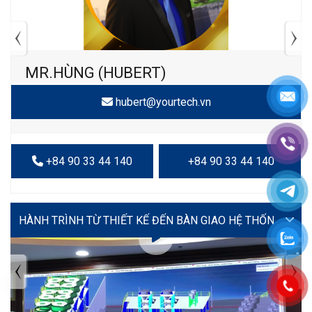
MR.HÙNG (HUBERT)
hubert@yourtech.vn
+84 90 33 44 140
+84 90 33 44 140
VIDEO
TIN TỨC MỚI NHẤT
Tuyển dụng: Nhân viên KẾ TOÁN