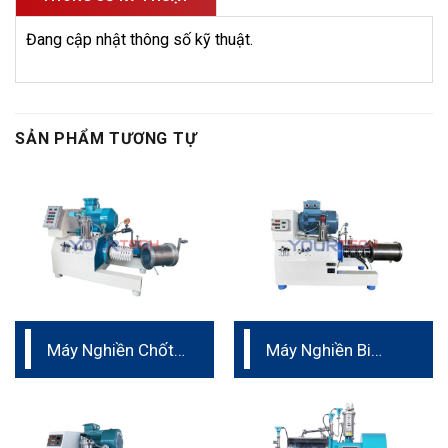
Đang cập nhật thông số kỹ thuật.
SẢN PHẨM TƯƠNG TỰ
Máy Nghiền Chốt
Máy Nghiền Bi
– Vật liệu Ceramic
Ngang Dạng Turbo
nguyên khối
Dành Cho Sản
Xuất