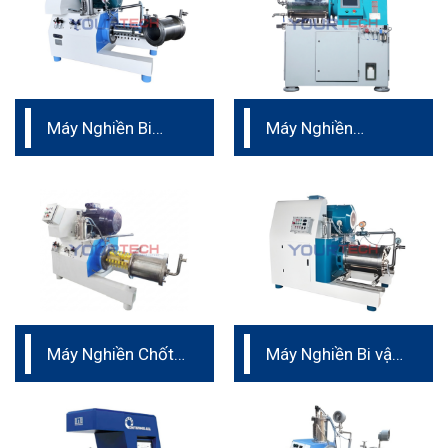
Máy Nghiền Bi
Máy Nghiền
phân bón lá
Ngang Nano dành
cho pin
Máy Nghiền Chốt
Máy Nghiền Bi vật
– vật liệu PU
liệu Kaolin