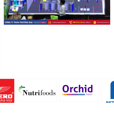
MR
director@yourtech.vn
+84 90 33 44 062
+84 90 33 44 062