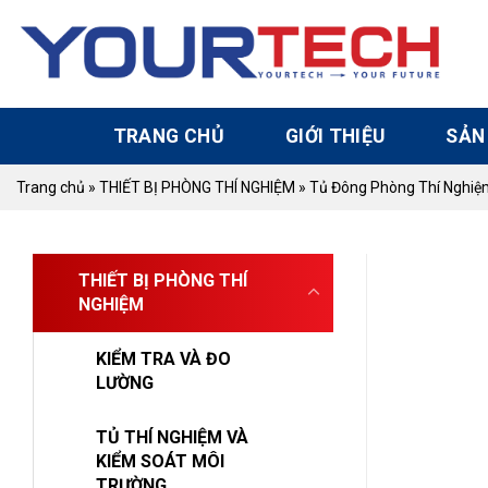
Skip
to
content
TRANG CHỦ
GIỚI THIỆU
SẢN
Trang chủ
»
THIẾT BỊ PHÒNG THÍ NGHIỆM
»
Tủ Đông Phòng Thí Nghiệ
THIẾT BỊ PHÒNG THÍ
NGHIỆM
KIỂM TRA VÀ ĐO
LƯỜNG
TỦ THÍ NGHIỆM VÀ
KIỂM SOÁT MÔI
TRƯỜNG