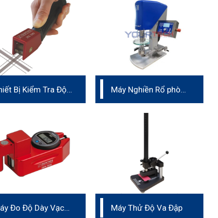
hiết Bị Kiểm Tra Độ
Máy Nghiền Rổ phòng
ám Dính Sơn
thí nghiệm Đức
áy Đo Độ Dày Vạch
Máy Thử Độ Va Đập