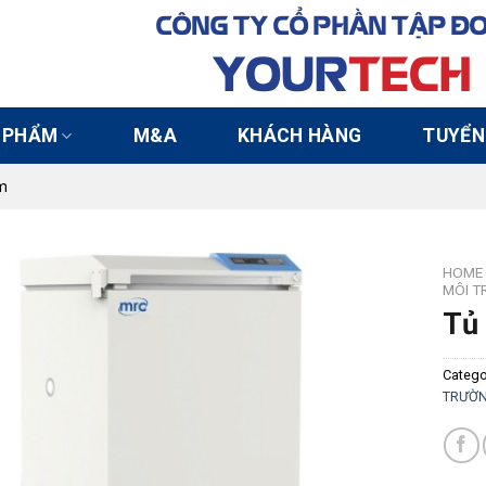
CÔNG TY CỔ PHẦN TẬP Đ
YOUR
TECH
 PHẨM
M&A
KHÁCH HÀNG
TUYỂN
m
HOME
MÔI T
Tủ
Catego
TRƯỜ