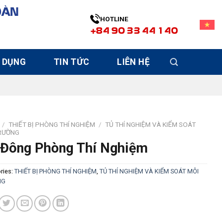
OÀN
HOTLINE
+84 90 33 44 140
 DỤNG
TIN TỨC
LIÊN HỆ
/
THIẾT BỊ PHÒNG THÍ NGHIỆM
/
TỦ THÍ NGHIỆM VÀ KIỂM SOÁT
RƯỜNG
 Đông Phòng Thí Nghiệm
ries:
THIẾT BỊ PHÒNG THÍ NGHIỆM
,
TỦ THÍ NGHIỆM VÀ KIỂM SOÁT MÔI
NG