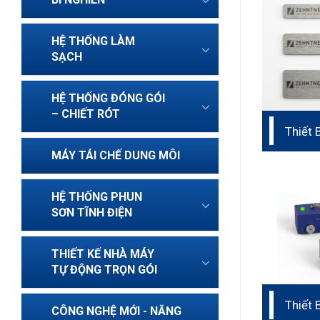
HỆ THỐNG LÀM
SẠCH
HỆ THỐNG ĐÓNG GÓI
– CHIẾT RÓT
Thiết 
Bám D
MÁY TÁI CHẾ DUNG MÔI
ZCT 2
HỆ THỐNG PHUN
SƠN TĨNH ĐIỆN
THIẾT KẾ NHÀ MÁY
TỰ ĐỘNG TRỌN GÓI
Thiết 
CÔNG NGHỆ MỚI - NĂNG