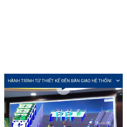
VIDEO
Lễ ký kết hợp tác giữa Yourtech và Tây Đô Long An tại
Coating Expo 2026
MS. TÚ (JENNY)