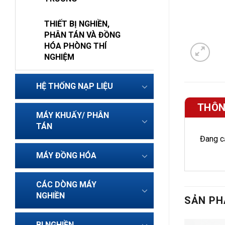
THIẾT BỊ NGHIỀN,
PHÂN TÁN VÀ ĐỒNG
HÓA PHÒNG THÍ
NGHIỆM
HỆ THỐNG NẠP LIỆU
THÔN
MÁY KHUẤY/ PHÂN
TÁN
Đang cậ
MÁY ĐỒNG HÓA
CÁC DÒNG MÁY
NGHIỀN
SẢN PH
BI NGHIỀN