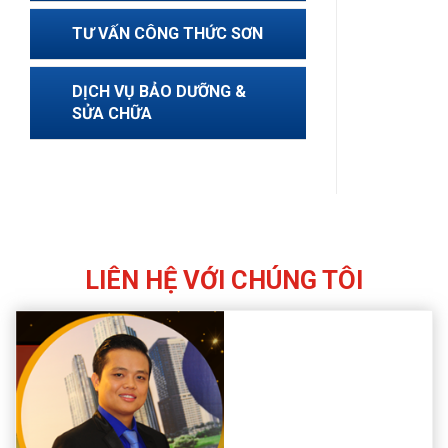
TƯ VẤN CÔNG THỨC SƠN
DỊCH VỤ BẢO DƯỠNG &
SỬA CHỮA
LIÊN HỆ VỚI CHÚNG TÔI