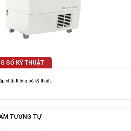
G SỐ KỸ THUẬT
p nhật thông số kỹ thuật.
ẨM TƯƠNG TỰ