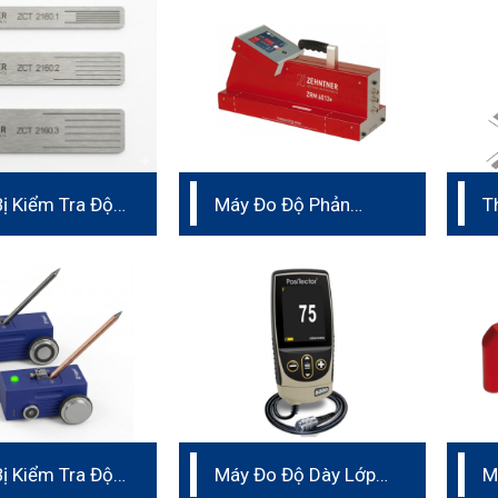
Bị Kiểm Tra Độ
Máy Đo Độ Phản
T
ính Proceq
Quang Sơn Vạch Kẻ
B
160
Đường Đa Năng
Bị Kiểm Tra Độ
Máy Đo Độ Dày Lớp
M