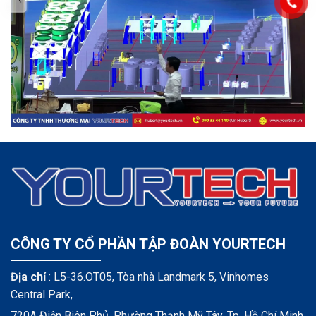
CÔNG TY CỔ PHẦN TẬP ĐOÀN YOURTECH
Địa chỉ
: L5-36.OT05, Tòa nhà Landmark 5, Vinhomes
Central Park,
720A Điện Biên Phủ, Phường Thạnh Mỹ Tây, Tp. Hồ Chí Minh