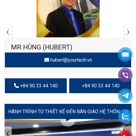
MR.HÙNG (HUBERT)
hubert@yourtech.vn
+84 90 33 44 140
+84 90 33 44 140
VIDEO
TIN TỨC MỚI NHẤT
Tuyển dụng: Nhân viên KẾ TOÁN