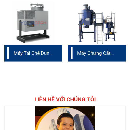
202 – 400
500L
Máy Tái Chế Dung
Máy Chưng Cất
Môi IST 202
Dung Môi dung
tích 500L
LIÊN HỆ VỚI CHÚNG TÔI